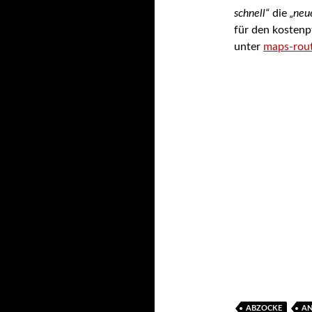
schnell“
die
„neu
für den kostenp
unter
maps-rout
ABZOCKE
A