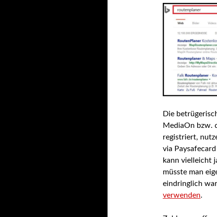
Die betrügerisc
MediaOn bzw. d
registriert, nut
via Paysafecard 
kann vielleicht 
müsste man eig
eindringlich wa
verwenden
.