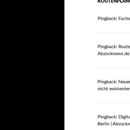
ROUTENPLAN
Pingback:
Fuchs
Pingback:
Route
Abzocknews.de
Pingback:
Neuer
nicht-existent
Pingback:
Digit
Berlin | Abzock