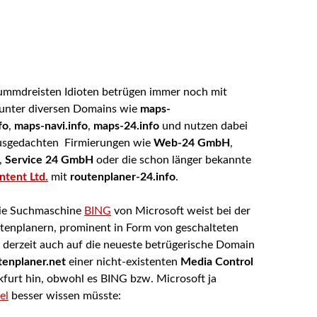
ummdreisten Idioten betrügen immer noch mit
unter diversen Domains wie
maps-
fo
,
maps-navi.info
,
maps-24.info
und nutzen dabei
usgedachten Firmierungen wie
Web-24 GmbH
,
,
Service 24 GmbH
oder die schon länger bekannte
tent Ltd.
mit
routenplaner-24.info
.
ie Suchmaschine
BING
von Microsoft weist bei der
tenplanern, prominent in Form von geschalteten
derzeit auch auf die neueste betrügerische Domain
enplaner.net
einer nicht-existenten
Media Control
furt hin, obwohl es BING bzw. Microsoft ja
el
besser wissen müsste: