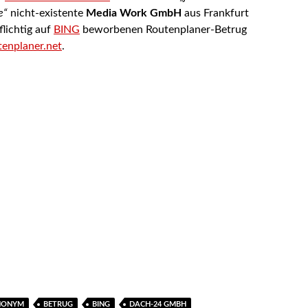
e“
nicht-existente
Media Work GmbH
aus Frankfurt
flichtig auf
BING
beworbenen Routenplaner-Betrug
enplaner.net
.
NONYM
BETRUG
BING
DACH-24 GMBH