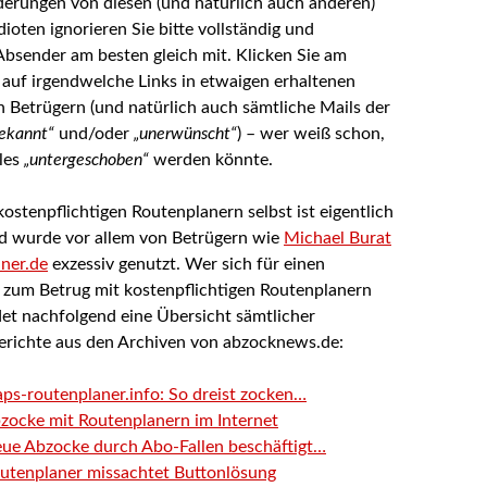
erungen von diesen (und natürlich auch anderen)
ioten ignorieren Sie bitte vollständig und
Absender am besten gleich mit. Klicken Sie am
 auf irgendwelche Links in etwaigen erhaltenen
n Betrügern (und natürlich auch sämtliche Mails der
ekannt“
und/oder
„unerwünscht“
) – wer weiß schon,
les
„untergeschoben“
werden könnte.
ostenpflichtigen Routenplanern selbst ist eigentlich
 wurde vor allem von Betrügern wie
Michael Burat
ner.de
exzessiv genutzt. Wer sich für einen
 zum Betrug mit kostenpflichtigen Routenplanern
ndet nachfolgend eine Übersicht sämtlicher
erichte aus den Archiven von abzocknews.de:
ps-routenplaner.info: So dreist zocken…
zocke mit Routenplanern im Internet
ue Abzocke durch Abo-Fallen beschäftigt…
utenplaner missachtet Buttonlösung