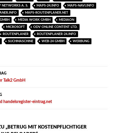
 NETWORKS A. S.
MAPS-24.INFO
MAPS-NAVI.INFO
ANER.INFO
MAPS-ROUTENPLANER.NET
 GMBH
MEDIA WORK GMBH
MEDIAON
MICROSOFT
ODV ONLINE CONTENT LTD.
ROUTENPLANER
ROUTENPLANER-24.INFO
SUCHMASCHINE
WEB-24 GMBH
WERBUNG
RAG
der Talk2 GmbH
G
d handelsregister-eintrag.net
ZU „BETRUG MIT KOSTENPFLICHTIGER