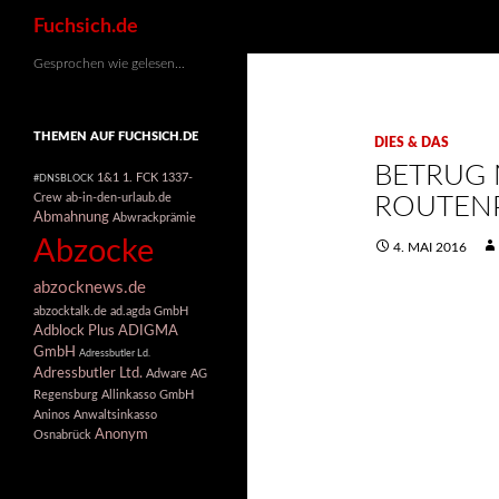
Suchen
Fuchsich.de
Gesprochen wie gelesen…
THEMEN AUF FUCHSICH.DE
DIES & DAS
BETRUG 
1&1
1. FCK
1337-
#DNSBLOCK
Crew
ab-in-den-urlaub.de
ROUTEN
Abmahnung
Abwrackprämie
Abzocke
4. MAI 2016
abzocknews.de
abzocktalk.de
ad.agda GmbH
Adblock Plus
ADIGMA
GmbH
Adressbutler Ld.
Adressbutler Ltd.
Adware
AG
Regensburg
Allinkasso GmbH
Aninos Anwaltsinkasso
Anonym
Osnabrück