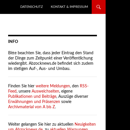
SPRINGE ZUM INHALT
DATENSCHUTZ
KONTAKT & IMPRESSUM
INFO
Bitte beachten Sie, dass jeder Eintrag den Stand
der Dinge zum Zeitpunkt einer Veröffentlichung
wiedergibt. Abzocknews.de befindet sich zudem
im stetigen Auf-, Aus- und Umbau.
Finden Sie hier
weitere Meldungen
, den
RSS-
Feed
, unsere
Ausweichseiten
, eigene
Publikationen und Beiträge
, Auszüge diverser
Erwähnungen und Präsenzen
sowie
Archivmaterial von A bis Z
.
Weiter gelangen Sie hier zu aktuellen
Neuigkeiten
um Abzocknews.de
, zu
aktuellen Warnungen
,