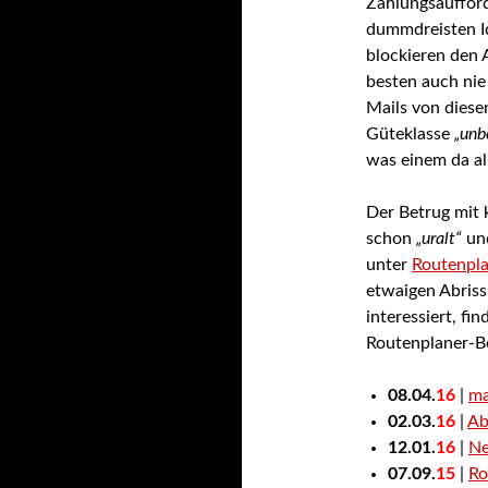
Zahlungsaufford
dummdreisten Id
blockieren den 
besten auch nie
Mails von diese
Güteklasse
„unb
was einem da al
Der Betrug mit k
schon
„uralt“
und
unter
Routenpla
etwaigen Abriss
interessiert, fi
Routenplaner-B
08.04.
16
|
ma
02.03.
16
|
Ab
12.01.
16
|
Ne
07.09.
15
|
Ro