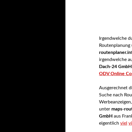
Irgendwelche d
Routenplanung 
routenplaner.in
irgendwelche a
Dach-24 GmbH
ODV Online Con
Ausgerechnet d
Suche nach Rou
Werbeanzeigen, 
unter
maps-rout
GmbH
aus Frank
eigentlich
viel
vi