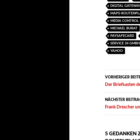
DIGITAL GATEWAY
MAPS-ROUTENPL
MEDIA CONTROL
MICHAEL BURAT
PAYSAFECARD
SERVICE 24 GMBH
YAHOO
Beitrags-
VORHERIGER BEIT
Navigation
Der Briefkasten 
NÄCHSTER BEITRA
Frank Drescher un
5 GEDANKEN 