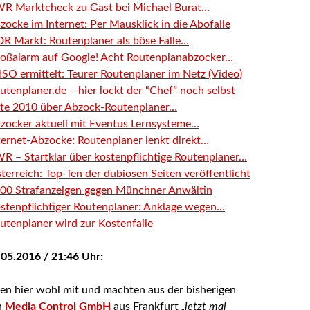
R Marktcheck zu Gast bei Michael Burat…
zocke im Internet: Per Mausklick in die Abofalle
R Markt: Routenplaner als böse Falle…
oßalarm auf Google! Acht Routenplanabzocker…
SO ermittelt: Teurer Routenplaner im Netz (Video)
utenplaner.de – hier lockt der “Chef” noch selbst
te 2010 über Abzock-Routenplaner…
zocker aktuell mit Eventus Lernsysteme…
ternet-Abzocke: Routenplaner lenkt direkt…
R – Startklar über kostenpflichtige Routenplaner…
terreich: Top-Ten der dubiosen Seiten veröffentlicht
00 Strafanzeigen gegen Münchner Anwältin
stenpflichtiger Routenplaner: Anklage wegen…
utenplaner wird zur Kostenfalle
05.2016 / 21:46 Uhr:
sen hier wohl mit und machten aus der bisherigen
n
Media Control GmbH
aus Frankfurt
„jetzt mal